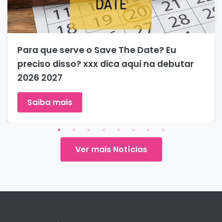
ue serve o Save The Date? Eu
Como f
o disso? xxx dica aqui na debutar
ter co
027
Saib
a mais
Ver mais Notícias